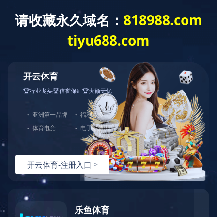
中文版
|
ENGLISH
服务热线
0519-
88551755
关于我们
about us
首页
关于我
产品中
设备展
视频中
新闻资
开云
开云online（中国）
们
心
示
心
讯
online（
国）