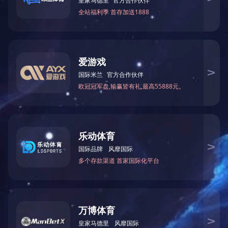
上一篇：
公司环境
下一篇：
公司环境
开云手机站登入界面
联系电话：0519-88551755
手机：邢学进 13761851091
马昌红 15026824059
邮箱：jingbomarine@vip.163.com
shipxxy@vip.126.com
shipmch@126.com
电话
地址：上海浦东新区高桥镇东塘路776号
版权所有: 开云手机站登入界面 沪备案号：
沪ICP备16041661号-1
微信