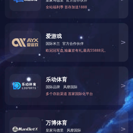
上一篇：
ACF
下一篇：
没有了
开云手机站登入界面
联系电话：0519-88551755
手机：邢学进 13761851091
马昌红 15026824059
邮箱：jingbomarine@vip.163.com
shipxxy@vip.126.com
shipmch@126.com
电话
地址：上海浦东新区高桥镇东塘路776号
版权所有: 开云手机站登入界面 沪备案号：
沪ICP备16041661号-1
微信
kaiyun·开云（中国）官方网站
|
开云官方版在线入口
|
KY开元官网
|
乐