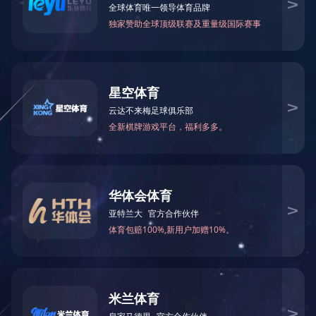
开云手机站登入界面
联系电话：+86 0519-88551755
手机：邢学进 +86 13761851091
马昌红 +86 15026824059
邮箱：jingbomarine@vip.163.com
shipxxy@vip.126.com
shipmch@126.com
地址：上海浦东新区高桥镇东塘路776号
您现在的位置：
网站首页
>
产品展示
>
螺杆泵
产品展示
ACG