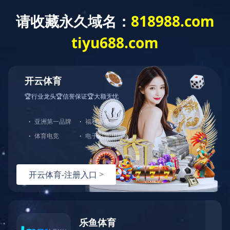
中文版
|
ENGLISH
服务热线
0519-
88551755
产品分类
Product classification
首页
关于我
产品中
设备展
视频中
新闻资
开云
开云online（中国）
们
心
示
心
讯
online（
国）